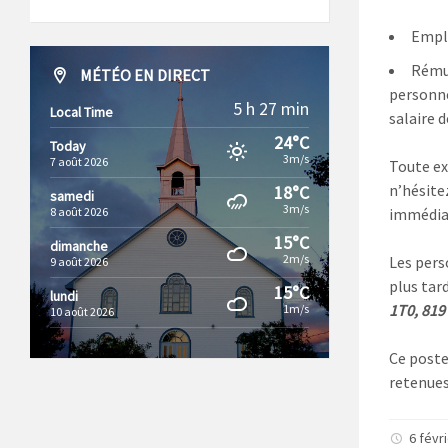
Emplo
Rémun
MÉTÉO EN DIRECT
personne
5 h 27 min
Local Time
salaire d
24°C
Today
3m/s
7 août 2026
Toute ex
n’hésite
18°C
samedi
3m/s
8 août 2026
immédia
15°C
dimanche
2m/s
Les pers
9 août 2026
plus tard
15°C
lundi
1T0, 819
1m/s
10 août 2026
Ce poste
retenues
6 févr