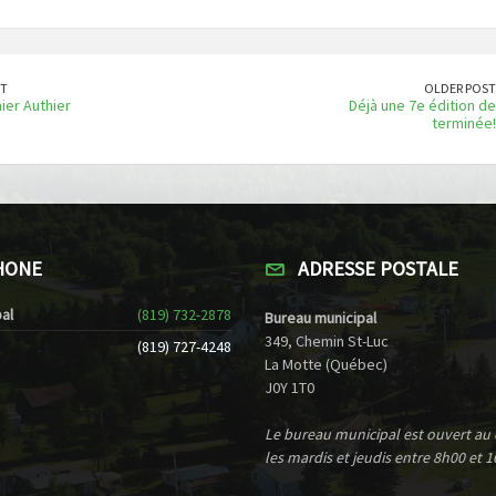
T
OLDER POST
ier Authier
Déjà une 7e édition de
terminée!
HONE
ADRESSE POSTALE
al
(819) 732-2878
Bureau municipal
349, Chemin St-Luc
(819) 727-4248
La Motte (Québec)
J0Y 1T0
Le bureau municipal est ouvert au
les mardis et jeudis entre 8h00 et 1