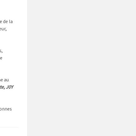
e de la
eur,
s,
le
ae au
te, J0Y
sonnes