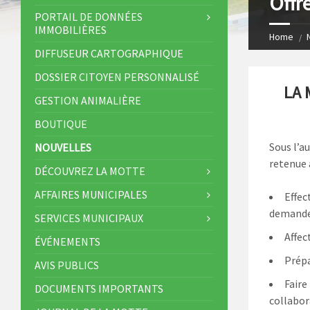
Offr
s
I
PORTAIL DE DONNÉES
IMMOBILIÈRES
t
n
Home
DIFFUSEUR CARTOGRAPHIQUE
DOSSIER CITOYEN PERSONNALISÉ
LA 
GESTION ANIMALIÈRE
BOUTIQUE
Sous l’a
NOUVELLES
retenue 
DÉCOUVREZ LA MOTTE
AFFAIRES MUNICIPALES
Effec
demande
SERVICES MUNICIPAUX
Affec
ÉVÉNEMENTS
Prépa
AVIS PUBLICS
Faire
DOCUMENTS IMPORTANTS
collabor