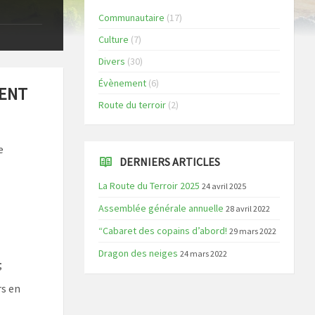
Communautaire
(17)
Culture
(7)
Divers
(30)
Évènement
(6)
MENT
Route du terroir
(2)
e
DERNIERS ARTICLES
La Route du Terroir 2025
24 avril 2025
Assemblée générale annuelle
28 avril 2022
“Cabaret des copains d’abord!
29 mars 2022
Dragon des neiges
24 mars 2022
;
rs en