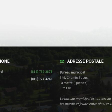
HONE
ADRESSE POSTALE
al
(819) 732-2878
Bureau municipal
349, Chemin St-Luc
(819) 727-4248
La Motte (Québec)
J0Y 1T0
Le bureau municipal est ouvert au
les mardis et jeudis entre 8h00 et 1