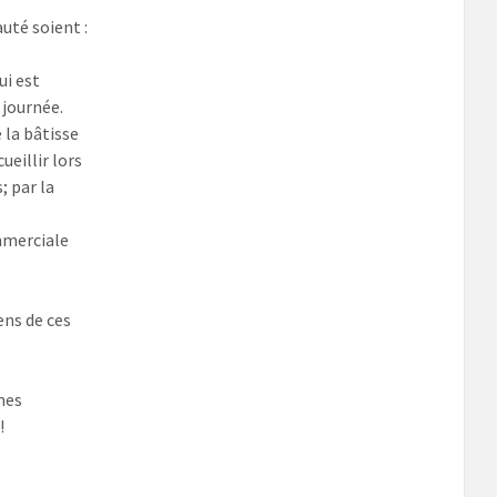
uté soient :
ui est
 journée.
 la bâtisse
ueillir lors
; par la
ommerciale
ens de ces
mes
!