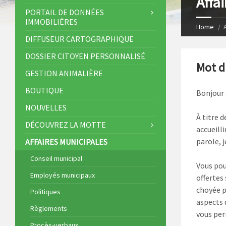
Affa
s
I
PORTAIL DE DONNÉES
IMMOBILIÈRES
t
n
Home
DIFFUSEUR CARTOGRAPHIQUE
DOSSIER CITOYEN PERSONNALISÉ
Mot d
GESTION ANIMALIÈRE
BOUTIQUE
Bonjour 
NOUVELLES
À titre 
DÉCOUVREZ LA MOTTE
accueill
parole, 
AFFAIRES MUNICIPALES
Conseil municipal
Vous pou
Employés municipaux
offertes
choyée p
Politiques
aspects q
Règlements
vous per
Procès-verbaux