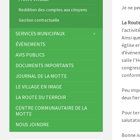
Je ne pe
Reddition des comptes aux citoyens
Gestion contractuelle
La Route
l’activit
SERVICES MUNICIPAUX
Ainsi qu
ÉVÉNEMENTS
église en
d’événem
AVIS PUBLICS
salle l’H
DOCUMENTS IMPORTANTS
congress
conform
JOURNAL DE LA MOTTE
LE VILLAGE EN IMAGE
Peu impo
LA ROUTE DU TERROIR
deux fier
CENTRE COMMUNAUTAIRE DE LA
Pour term
MOTTE
salutati
NOUS JOINDRE
Bonne n