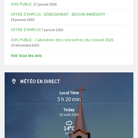
AVIS PUBLIC
27 janvier 2026
OFFRE D'EMPLOI - DÉNEIGEMENT - BESOIN IMMÉDIAT!!
14 janvier 2026
OFFRE D'EMPLOI
7 janvier 2026
AVIS PUBLIC - Calendrier des rencontres du conseil 2026
15 décembre 2025
Voir tous les avis
MÉTÉO EN DIRECT
Local Time
5 h 20 min
Today
10 août 2026
14°C
2m/s