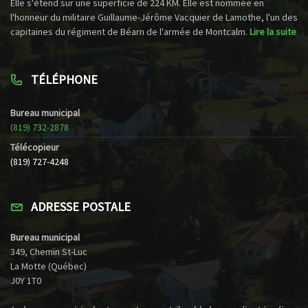
Elle s'étend sur une superficie de 224 KM. Elle est nommée en
l'honneur du militaire Guillaume-Jérôme Vacquier de Lamothe, l'un des
capitaines du régiment de Béarn de l'armée de Montcalm.
Lire la suite
TÉLÉPHONE
Bureau municipal
(819) 732-2878
Télécopieur
(819) 727-4248
ADRESSE POSTALE
Bureau municipal
349, Chemin St-Luc
La Motte (Québec)
J0Y 1T0