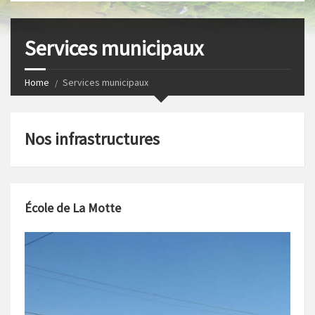
s
I
t
n
Services municipaux
Home
Services municipaux
Nos infrastructures
École de La Motte