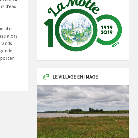
rs d’eau
petites
sse alors
grands
égende
pporter
LE VILLAGE EN IMAGE