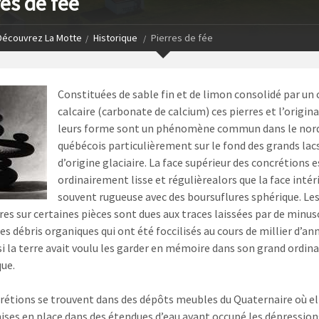
res de fée
Découvrez La Motte
Historique
Pierres de fée
Constituées de sable fin et de limon consolidé par un
calcaire (carbonate de calcium) ces pierres et l’origina
leurs forme sont un phénomène commun dans le nor
québécois particulièrement sur le fond des grands lac
d’origine glaciaire. La face supérieur des concrétions e
ordinairement lisse et régulièrealors que la face intér
souvent rugueuse avec des boursuflures sphérique. Les
ères sur certaines pièces sont dues aux traces laissées par de minus
es débris organiques qui ont été foccilisés au cours de millier d’an
 la terre avait voulu les garder en mémoire dans son grand ordin
ue.
rétions se trouvent dans des dépôts meubles du Quaternaire où el
ises en place dans des étendues d’eau ayant occupé les dépressions