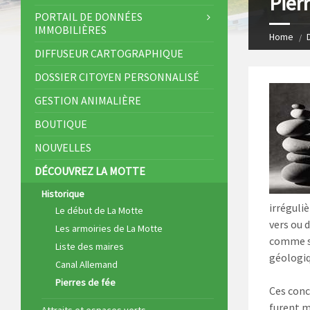
Pier
s
I
PORTAIL DE DONNÉES
IMMOBILIÈRES
t
n
Home
DIFFUSEUR CARTOGRAPHIQUE
DOSSIER CITOYEN PERSONNALISÉ
GESTION ANIMALIÈRE
BOUTIQUE
NOUVELLES
DÉCOUVREZ LA MOTTE
Historique
irréguli
Le début de La Motte
vers ou d
Les armoiries de La Motte
comme si
Liste des maires
géologiq
Canal Allemand
Pierres de fée
Ces conc
furent m