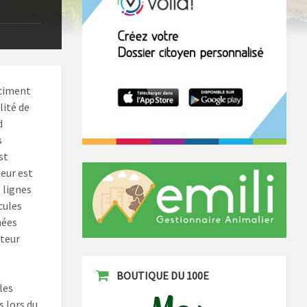
 ciment
lité de
d
s
st
ieur est
 lignes
cules
nées
ateur
BOUTIQUE DU 100E
les
 lors du