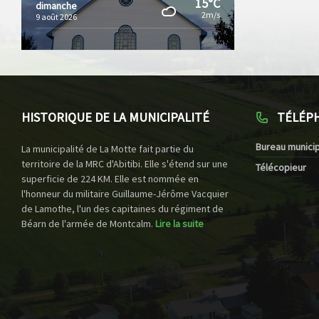
15°C
dimanche
2m/s
9 août 2026
HISTORIQUE DE LA MUNICIPALITÉ
TÉLÉP
Bureau municip
La municipalité de La Motte fait partie du
territoire de la MRC d'Abitibi. Elle s'étend sur une
Télécopieur
superficie de 224 KM. Elle est nommée en
l'honneur du militaire Guillaume-Jérôme Vacquier
de Lamothe, l'un des capitaines du régiment de
Béarn de l'armée de Montcalm.
Lire la suite