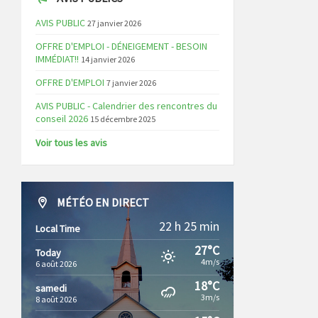
AVIS PUBLIC
27 janvier 2026
OFFRE D'EMPLOI - DÉNEIGEMENT - BESOIN
IMMÉDIAT!!
14 janvier 2026
OFFRE D'EMPLOI
7 janvier 2026
AVIS PUBLIC - Calendrier des rencontres du
conseil 2026
15 décembre 2025
Voir tous les avis
MÉTÉO EN DIRECT
22 h 25 min
Local Time
27°C
Today
4m/s
6 août 2026
18°C
samedi
3m/s
8 août 2026