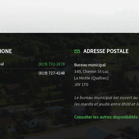
HONE
ADRESSE POSTALE
al
(819) 732-2878
Bureau municipal
349, Chemin St-Luc
(819) 727-4248
La Motte (Québec)
J0Y 1T0
Le bureau municipal est ouvert au
les mardis et jeudis entre 8h00 et 1
Consulter les autres disponibilités