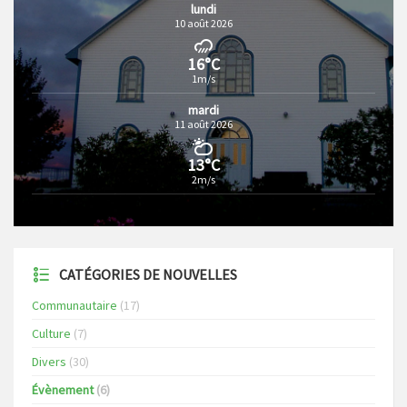
lundi
10 août 2026
16°C
1m/s
mardi
11 août 2026
13°C
2m/s
CATÉGORIES DE NOUVELLES
Communautaire
(17)
Culture
(7)
Divers
(30)
Évènement
(6)