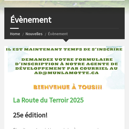
s
I
t
n
Évènement
Home
Nouvelles
Évènement
La Route du Terroir 2025
25e édition!