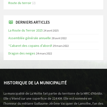
Route du terroir
(2)
DERNIERS ARTICLES
La Route du Terroir 2025
24 avril 2025
Assemblée générale annuelle
28 avril 2022
“Cabaret des copains d’abord!
29 mars 2022
Dragon des neiges
24 mars 2022
HISTORIQUE DE LA MUNICIPALITÉ
La municipalité de La Motte fait partie du territoire de la MRC d'Abitibi.
Elle s'étend sur une superficie de 224 KM. Elle est nommée en
l'honneur du militaire Guillaume-Jérôme Vacquier de Lamothe, l'un des