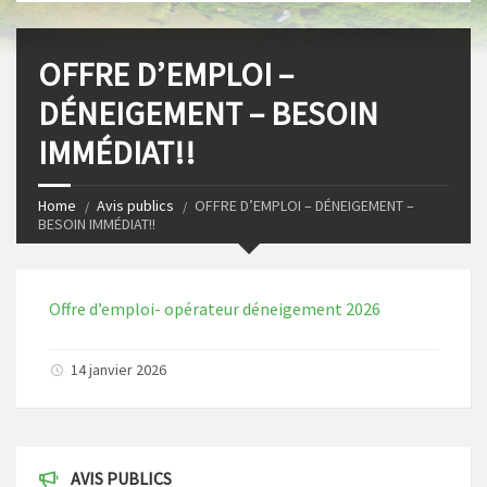
s
I
t
n
OFFRE D’EMPLOI –
DÉNEIGEMENT – BESOIN
IMMÉDIAT!!
Home
Avis publics
OFFRE D’EMPLOI – DÉNEIGEMENT –
BESOIN IMMÉDIAT!!
Offre d’emploi- opérateur déneigement 2026
14 janvier 2026
AVIS PUBLICS