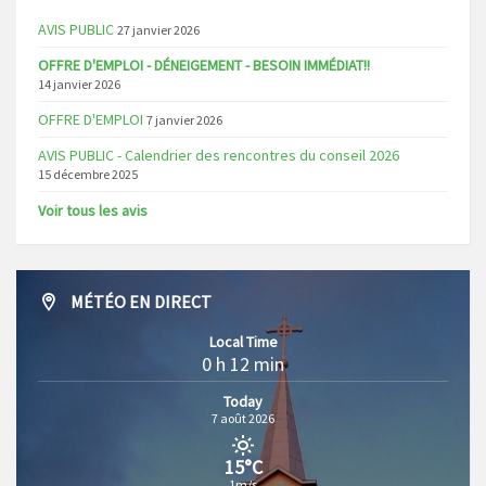
AVIS PUBLIC
27 janvier 2026
OFFRE D'EMPLOI - DÉNEIGEMENT - BESOIN IMMÉDIAT!!
14 janvier 2026
OFFRE D'EMPLOI
7 janvier 2026
AVIS PUBLIC - Calendrier des rencontres du conseil 2026
15 décembre 2025
Voir tous les avis
MÉTÉO EN DIRECT
Local Time
0 h 12 min
Today
7 août 2026
15°C
1m/s