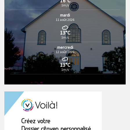
16°C
1m/s
mardi
11 août 2026
13°C
1m/s
mercredi
12 août 2026
13°C
1m/s