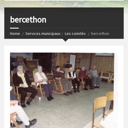
s
I
t
n
bercethon
Home
Services municipaux
Les comités
bercethon