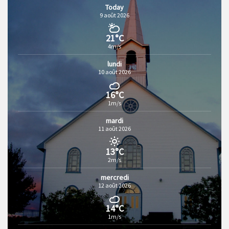
Today
9 août 2026
21°C
4m/s
lundi
10 août 2026
16°C
1m/s
mardi
11 août 2026
13°C
2m/s
mercredi
12 août 2026
14°C
1m/s