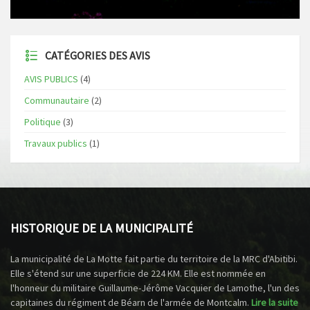
CATÉGORIES DES AVIS
AVIS PUBLICS
(4)
Communautaire
(2)
Politique
(3)
Travaux publics
(1)
HISTORIQUE DE LA MUNICIPALITÉ
La municipalité de La Motte fait partie du territoire de la MRC d'Abitibi.
Elle s'étend sur une superficie de 224 KM. Elle est nommée en
l'honneur du militaire Guillaume-Jérôme Vacquier de Lamothe, l'un des
capitaines du régiment de Béarn de l'armée de Montcalm.
Lire la suite