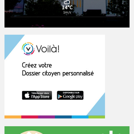
14°C
1m/s