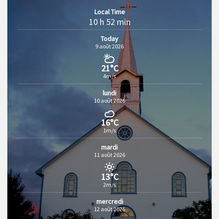
Local Time
10 h 52 min
Today
9 août 2026
21°C
4m/s
lundi
10 août 2026
16°C
1m/s
mardi
11 août 2026
13°C
2m/s
mercredi
12 août 2026