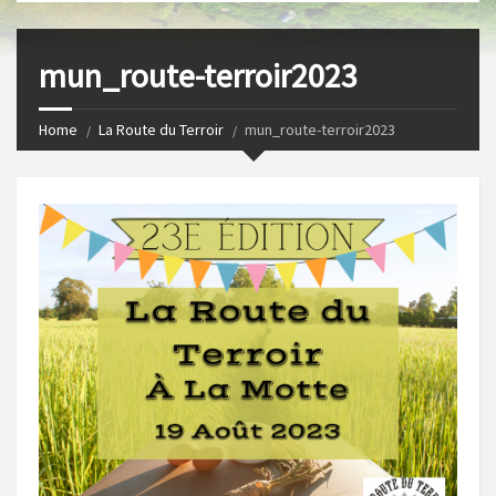
s
I
t
n
mun_route-terroir2023
Home
La Route du Terroir
mun_route-terroir2023