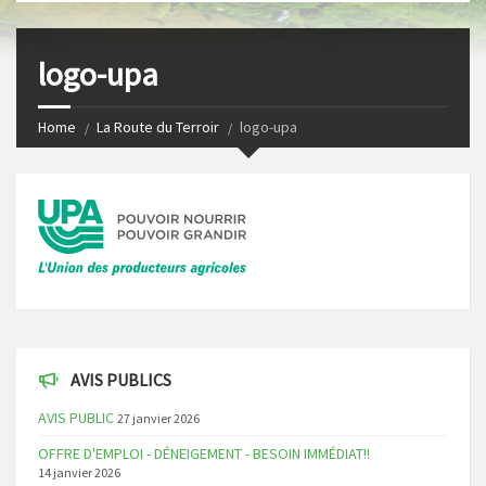
s
I
t
n
logo-upa
Home
La Route du Terroir
logo-upa
AVIS PUBLICS
AVIS PUBLIC
27 janvier 2026
OFFRE D'EMPLOI - DÉNEIGEMENT - BESOIN IMMÉDIAT!!
14 janvier 2026