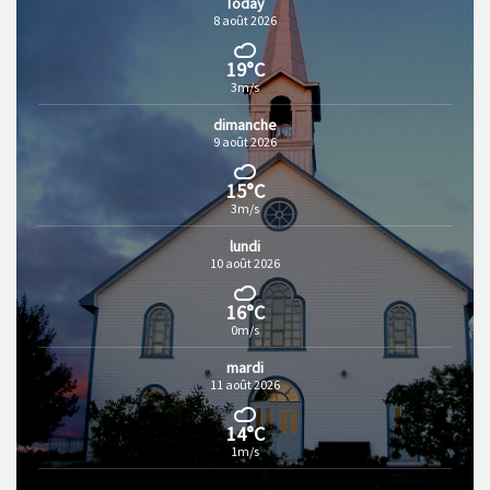
Today
8 août 2026
19°C
3m/s
dimanche
9 août 2026
15°C
3m/s
lundi
10 août 2026
16°C
0m/s
mardi
11 août 2026
14°C
1m/s