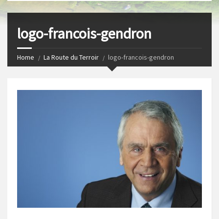
s
I
t
n
logo-francois-gendron
Home
La Route du Terroir
logo-francois-gendron