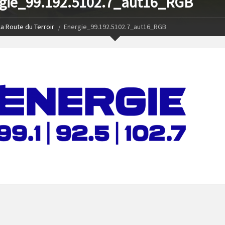
gie_99.192.5102.7_aut16_RGB
La Route du Terroir
Energie_99.192.5102.7_aut16_RGB