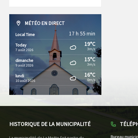
MÉTÉO EN DIRECT
17 h 55 min
Local Time
19°C
Today
3m/s
7 août 2026
15°C
dimanche
3m/s
9 août 2026
16°C
lundi
0m/s
10 août 2026
HISTORIQUE DE LA MUNICIPALITÉ
TÉLÉP
Bureau municip
La municipalité de La Motte fait partie du