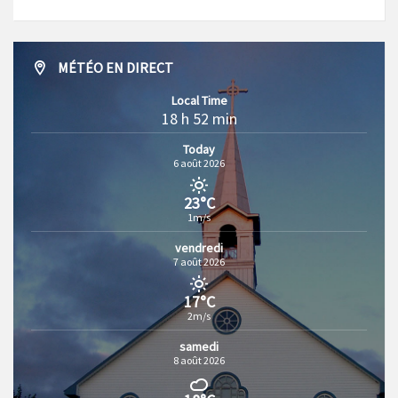
MÉTÉO EN DIRECT
Local Time
18 h 52 min
Today
6 août 2026
23°C
1m/s
vendredi
7 août 2026
17°C
2m/s
samedi
8 août 2026