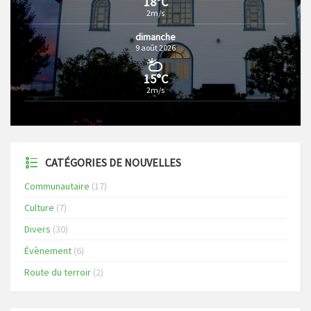
18°C
2m/s
dimanche
9 août 2026
15°C
2m/s
CATÉGORIES DE NOUVELLES
Communautaire
(17)
Culture
(7)
Divers
(30)
Évènement
(6)
Route du terroir
(2)