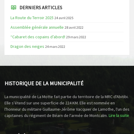
DERNIERS ARTICLES
La Route du Terroir 2025
24 avril 2025
Assemblée générale annuelle
28 avril 2022
“Cabaret des copains d’abord!
29 mars 2022
Dragon des neiges
24 mars 2022
HISTORIQUE DE LA MUNICIPALITÉ
La municipalité de La Motte fait partie du territoire de la MRC d'Abitibi.
Elle s'étend sur une superficie de 224 KM. Elle est nommée en
l'honneur du militaire Guillaume-Jérôme Vacquier de Lamothe, l'un des
capitaines du régiment de Béarn de l'armée de Montcalm.
Lire la suite