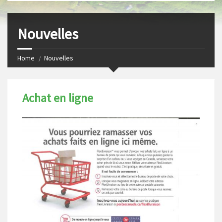
s
I
t
n
Nouvelles
Home
Nouvelles
Achat en ligne