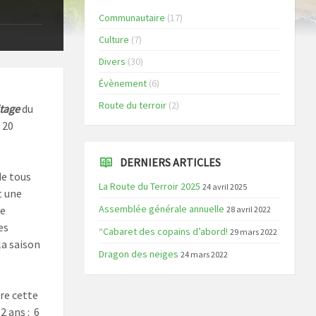
Communautaire
(17)
Culture
(7)
Divers
(30)
Évènement
(6)
Route du terroir
(2)
itage
du
 20
DERNIERS ARTICLES
de tous
La Route du Terroir 2025
24 avril 2025
t une
Assemblée générale annuelle
ce
28 avril 2022
es
“Cabaret des copains d’abord!
29 mars 2022
la saison
Dragon des neiges
24 mars 2022
re cette
2 ans : 6