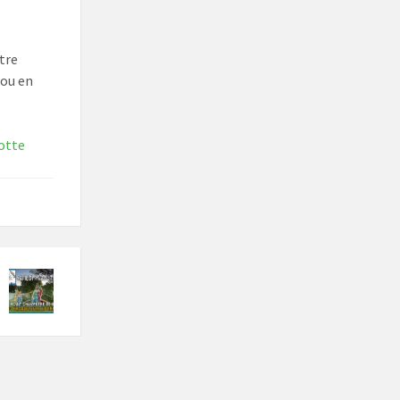
tre
ou en
otte