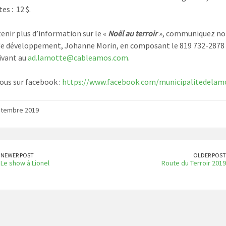
tes : 12 $.
enir plus d’information sur le «
Noël au terroir
», communiquez no
e développement, Johanne Morin, en composant le 819 732-2878 
ivant au
ad.lamotte@cableamos.com
.
ous sur facebook :
https://www.facebook.com/municipalitedelam
ptembre 2019
NEWER POST
OLDER POST
Le show à Lionel
Route du Terroir 2019