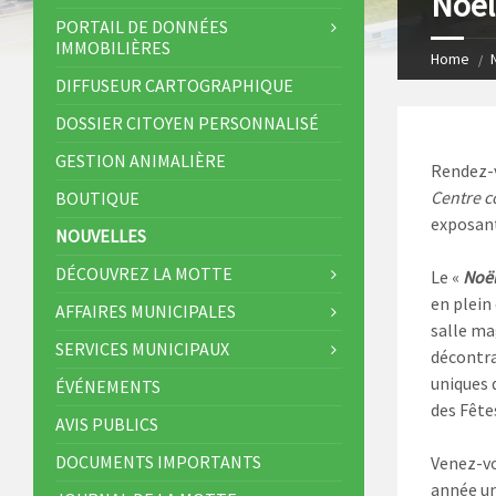
Noël
s
I
PORTAIL DE DONNÉES
IMMOBILIÈRES
t
n
Home
DIFFUSEUR CARTOGRAPHIQUE
DOSSIER CITOYEN PERSONNALISÉ
GESTION ANIMALIÈRE
Rendez-v
Centre c
BOUTIQUE
exposant
NOUVELLES
DÉCOUVREZ LA MOTTE
Le «
Noël
en plein
AFFAIRES MUNICIPALES
salle ma
SERVICES MUNICIPAUX
décontra
uniques 
ÉVÉNEMENTS
des Fête
AVIS PUBLICS
DOCUMENTS IMPORTANTS
Venez-vo
année un 