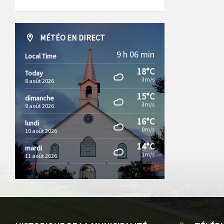
MÉTÉO EN DIRECT
9 h 06 min
Local Time
18°C
Today
3m/s
8 août 2026
15°C
dimanche
3m/s
9 août 2026
16°C
lundi
0m/s
10 août 2026
14°C
mardi
1m/s
11 août 2026