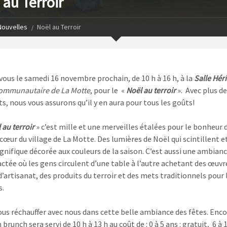
 au Terroir
Nouvelles
Noël au Terroir
ous le samedi 16 novembre prochain, de 10 h à 16 h, à la
Salle Hér
ommunautaire de La Motte
, pour le «
Noël au terroir
». Avec plus de
s, nous vous assurons qu’il y en aura pour tous les goûts!
 au terroir
» c’est mille et une merveilles étalées pour le bonheur 
 cœur du village de La Motte. Des lumières de Noël qui scintillent e
gnifique décorée aux couleurs de la saison. C’est aussi une ambian
ctée où les gens circulent d’une table à l’autre achetant des œuvr
d’artisanat, des produits du terroir et des mets traditionnels pour 
s.
us réchauffer avec nous dans cette belle ambiance des fêtes. Enco
brunch sera servi de 10 h à 13 h au coût de : 0 à 5 ans : gratuit, 6 à 1