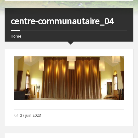
s
I
t
n
centre-communautaire_04
Home
27 juin 2023