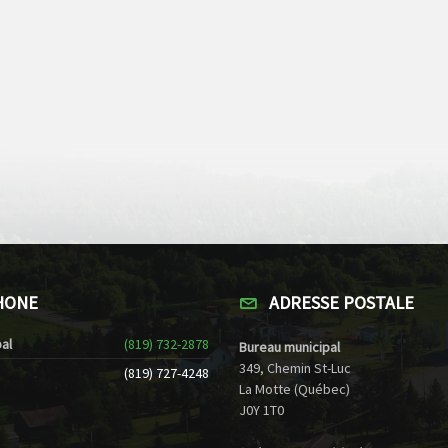
HONE
ADRESSE POSTALE
al
(819) 732-2878
Bureau municipal
349, Chemin St-Luc
(819) 727-4248
La Motte (Québec)
J0Y 1T0