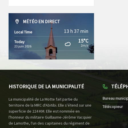
MÉTÉO EN DIRECT
13 h 37 min
Local Time
15°C
Today
2m/s
23 juin 2026
HISTORIQUE DE LA MUNICIPALITÉ
TÉLÉP
Bureau municip
La municipalité de La Motte fait partie du
territoire de la MRC d'Abitibi. Elle s'étend sur une
Télécopieur
superficie de 224 KM. Elle est nommée en
l'honneur du militaire Guillaume-Jérôme Vacquier
de Lamothe, l'un des capitaines du régiment de