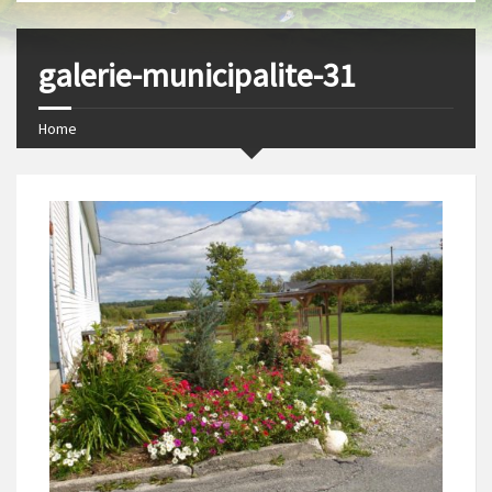
s
I
t
n
galerie-municipalite-31
Home