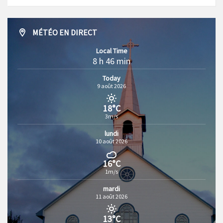
MÉTÉO EN DIRECT
Local Time
8 h 46 min
Today
9 août 2026
18°C
3m/s
lundi
10 août 2026
16°C
1m/s
mardi
11 août 2026
13°C