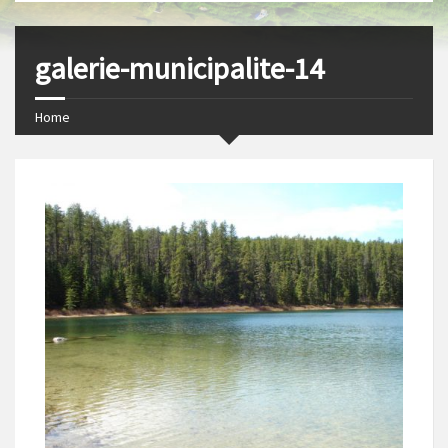
s
I
t
n
galerie-municipalite-14
Home