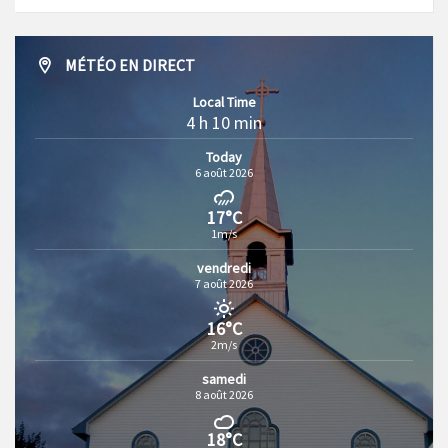
MÉTÉO EN DIRECT
Local Time
4 h 10 min
Today
6 août 2026
17°C
1m/s
vendredi
7 août 2026
16°C
2m/s
samedi
8 août 2026
18°C