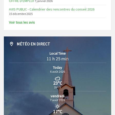
OFFRE D'EMPLOI
7 janvier 2026
AVIS PUBLIC - Calendrier des rencontres du conseil 2026
15 décembre 2025
Voir tous les avis
MÉTÉO EN DIRECT
Local Time
11 h 25 min
Today
6 août 2026
23°C
2m/s
vendredi
7 août 2026
17°C