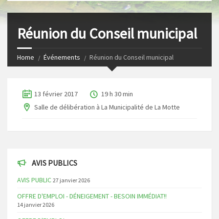
s
I
t
n
Réunion du Conseil municipal
Home
Événements
Réunion du Conseil municipal
13 février 2017
19 h 30 min
Salle de délibération à La Municipalité de La Motte
AVIS PUBLICS
AVIS PUBLIC
27 janvier 2026
OFFRE D'EMPLOI - DÉNEIGEMENT - BESOIN IMMÉDIAT!!
14 janvier 2026