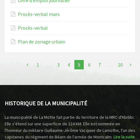
Offre d’emploi journalier
Procès-verbal mars
Procès-verbal
Plan de zonage urbain
1
…
3
4
5
6
7
…
10
HISTORIQUE DE LA MUNICIPALITÉ
La municipalité de La Motte fait partie du territoire de la MRC d'Abitibi.
Elle s'étend sur une superficie de 224 KM. Elle est nommée en
l'honneur du militaire Guillaume-Jérôme Vacquier de Lamothe, l'un des
capitaines du régiment de Béarn de l'armée de Montcalm.
Lire la suite