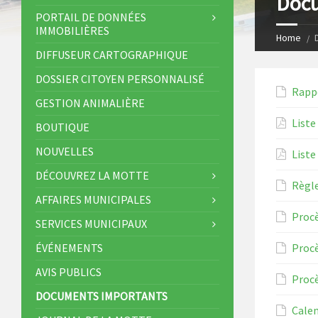
Docu
s
I
PORTAIL DE DONNÉES
IMMOBILIÈRES
t
n
Home
DIFFUSEUR CARTOGRAPHIQUE
DOSSIER CITOYEN PERSONNALISÉ
Rapp
GESTION ANIMALIÈRE
Liste
BOUTIQUE
NOUVELLES
Liste
DÉCOUVREZ LA MOTTE
Règl
AFFAIRES MUNICIPALES
Proc
SERVICES MUNICIPAUX
ÉVÉNEMENTS
Proc
AVIS PUBLICS
Proc
DOCUMENTS IMPORTANTS
Calen