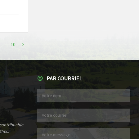
…
10
PAR COURRIEL
 contribuable
6h00.