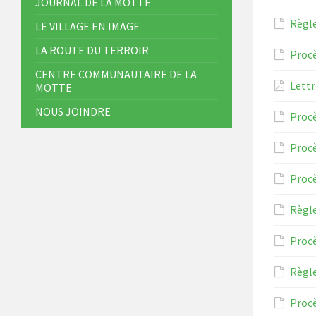
JOURNAL DE LA MOTTE
Règl
LE VILLAGE EN IMAGE
LA ROUTE DU TERROIR
Procè
CENTRE COMMUNAUTAIRE DE LA
Lettr
MOTTE
NOUS JOINDRE
Proc
Procè
Procè
Règl
Procè
Règl
Procè