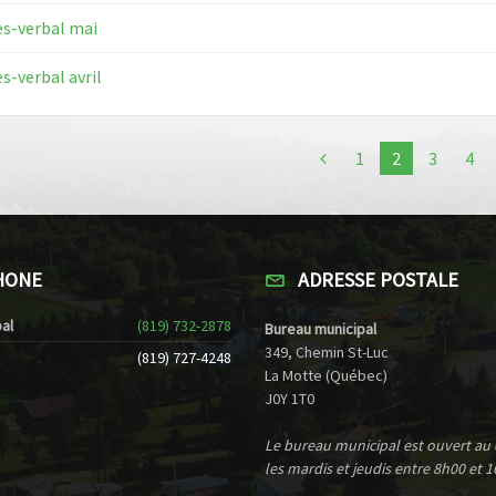
s-verbal mai
s-verbal avril
1
2
3
4
HONE
ADRESSE POSTALE
al
(819) 732-2878
Bureau municipal
349, Chemin St-Luc
(819) 727-4248
La Motte (Québec)
J0Y 1T0
Le bureau municipal est ouvert au
les mardis et jeudis entre 8h00 et 1