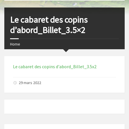
s
I
t
n
Le cabaret des copins
d’abord_Billet_3.5×2
Home
Le cabaret des copins d'abord_Billet_3.5x2
29 mars 2022