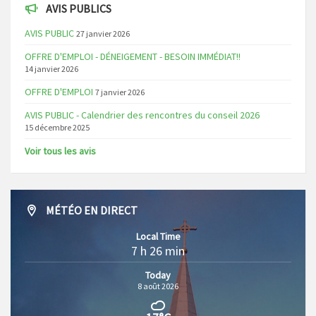
AVIS PUBLICS
AVIS PUBLIC
27 janvier 2026
OFFRE D'EMPLOI - DÉNEIGEMENT - BESOIN IMMÉDIAT!!
14 janvier 2026
OFFRE D'EMPLOI
7 janvier 2026
AVIS PUBLIC - Calendrier des rencontres du conseil 2026
15 décembre 2025
Voir tous les avis
MÉTÉO EN DIRECT
Local Time
7 h 26 min
Today
8 août 2026