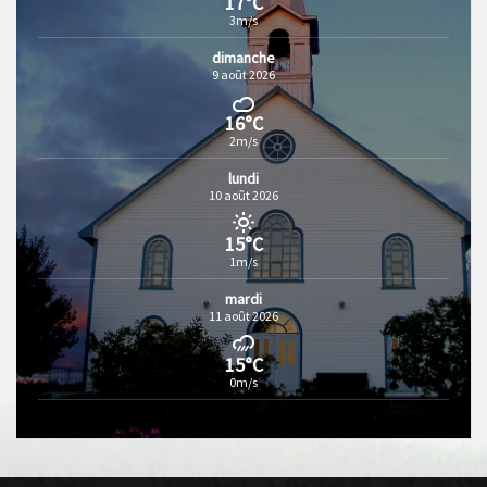
17°C
3m/s
dimanche
9 août 2026
16°C
2m/s
lundi
10 août 2026
15°C
1m/s
mardi
11 août 2026
15°C
0m/s