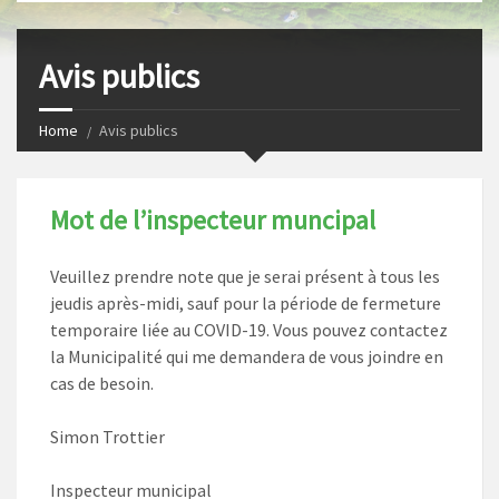
s
I
t
n
Avis publics
Home
Avis publics
Mot de l’inspecteur muncipal
Veuillez prendre note que je serai présent à tous les
jeudis après-midi, sauf pour la période de fermeture
temporaire liée au COVID-19. Vous pouvez contactez
la Municipalité qui me demandera de vous joindre en
cas de besoin.
Simon Trottier
Inspecteur municipal