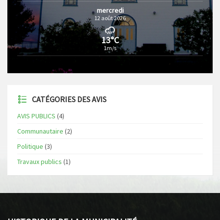
mercredi
12 août 2026
13°C
1m/s
CATÉGORIES DES AVIS
AVIS PUBLICS
(4)
Communautaire
(2)
Politique
(3)
Travaux publics
(1)