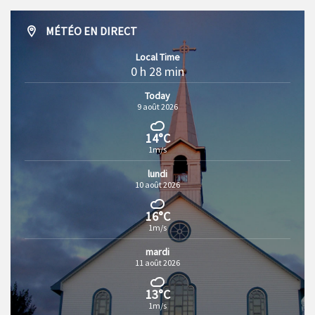
MÉTÉO EN DIRECT
Local Time
0 h 28 min
Today
9 août 2026
14°C
1m/s
lundi
10 août 2026
16°C
1m/s
mardi
11 août 2026
13°C
1m/s