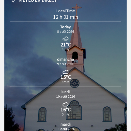
MÉTÉO EN DIRECT
Local Time
12 h 01 min
Today
8 août 2026
21°C
4m/s
dimanche
9 août 2026
15°C
3m/s
lundi
10 août 2026
16°C
0m/s
mardi
11 août 2026