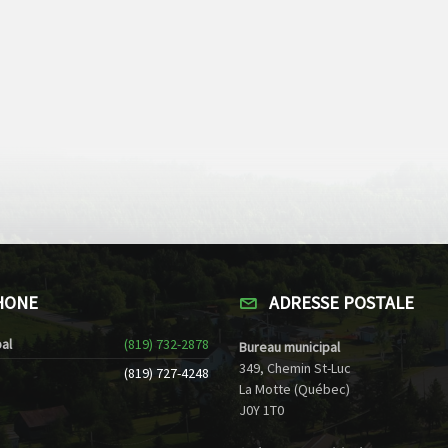
HONE
ADRESSE POSTALE
al
(819) 732-2878
Bureau municipal
349, Chemin St-Luc
(819) 727-4248
La Motte (Québec)
J0Y 1T0