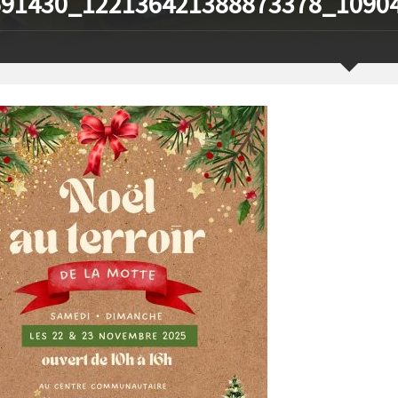
691430_122136421388873378_1090