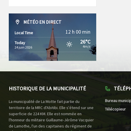
MÉTÉO EN DIRECT
12 h 00 min
Local Time
26°C
Today
4m/s
24 juin 2026
HISTORIQUE DE LA MUNICIPALITÉ
TÉLÉP
Bureau municip
La municipalité de La Motte fait partie du
territoire de la MRC d'Abitibi. Elle s'étend sur une
Télécopieur
superficie de 224 KM. Elle est nommée en
l'honneur du militaire Guillaume-Jérôme Vacquier
de Lamothe, l'un des capitaines du régiment de