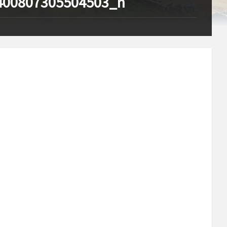
400807305504503_n