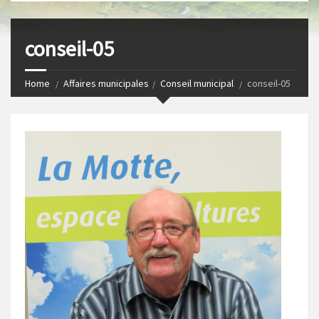
s
I
t
n
conseil-05
Home
Affaires municipales
Conseil municipal
conseil-05