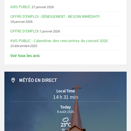
AVIS PUBLIC
27 janvier 2026
OFFRE D'EMPLOI - DÉNEIGEMENT - BESOIN IMMÉDIAT!!
14 janvier 2026
OFFRE D'EMPLOI
7 janvier 2026
AVIS PUBLIC - Calendrier des rencontres du conseil 2026
15 décembre 2025
Voir tous les avis
MÉTÉO EN DIRECT
Local Time
14 h 31 min
Today
8 août 2026
23°C
4m/s