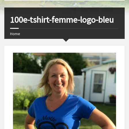
s
I
t
n
100e-tshirt-femme-logo-bleu
Home