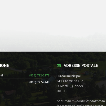
HONE
ADRESSE POSTALE
al
(819) 732-2878
Bureau municipal
349, Chemin St-Luc
(819) 727-4248
La Motte (Québec)
J0Y 1T0
Le bureau municipal est ouvert au
les mardis et jeudis entre 8h00 et 1