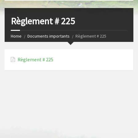
s
I
t
n
Règlement # 225
Home
Documents importants
Règlement # 225
Règlement # 225