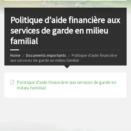
s
I
t
n
Politique d’aide financière aux
services de garde en milieu
familial
Home
Documents importants
Politique d’aide financière
aux services de garde en milieu familial
Politique d’aide financière aux services de garde en
milieu familial