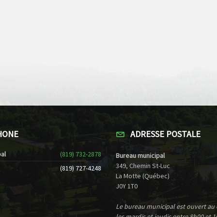
HONE
ADRESSE POSTALE
al
(819) 732-2878
Bureau municipal
349, Chemin St-Luc
(819) 727-4248
La Motte (Québec)
J0Y 1T0
Le bureau municipal est ouvert au
les mardis et jeudis entre 8h00 et 1