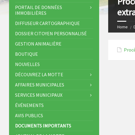
Proc
s
I
PORTAIL DE DONNÉES
extr
IMMOBILIÈRES
t
n
DIFFUSEUR CARTOGRAPHIQUE
Home
DOSSIER CITOYEN PERSONNALISÉ
GESTION ANIMALIÈRE
Procè
BOUTIQUE
NOUVELLES
DÉCOUVREZ LA MOTTE
AFFAIRES MUNICIPALES
SERVICES MUNICIPAUX
ÉVÉNEMENTS
AVIS PUBLICS
DOCUMENTS IMPORTANTS