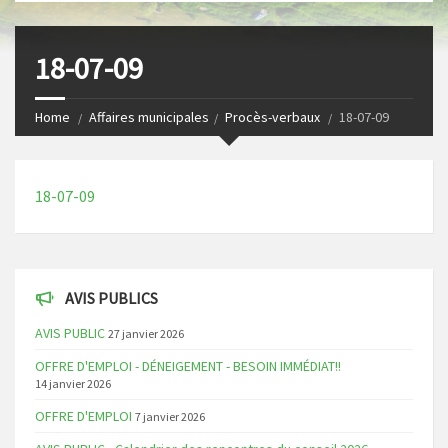
s
I
t
n
18-07-09
Home
Affaires municipales
Procès-verbaux
18-07-09
18-07-09
AVIS PUBLICS
AVIS PUBLIC
27 janvier 2026
OFFRE D'EMPLOI - DÉNEIGEMENT - BESOIN IMMÉDIAT!!
14 janvier 2026
OFFRE D'EMPLOI
7 janvier 2026